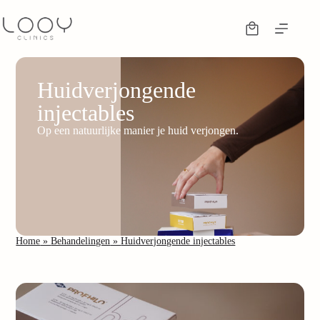
Huidverjongende
injectables
Op een natuurlijke manier je huid verjongen.
Home
»
Behandelingen
»
Huidverjongende injectables