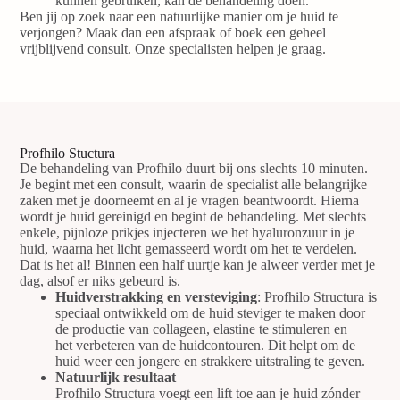
kunnen gebruiken, kan de behandeling doen.
Ben jij op zoek naar een natuurlijke manier om je huid te
verjongen? Maak dan een afspraak of boek een geheel
vrijblijvend consult. Onze specialisten helpen je graag.
Profhilo Stuctura
De behandeling van Profhilo duurt bij ons slechts 10 minuten.
Je begint met een consult, waarin de specialist alle belangrijke
zaken met je doorneemt en al je vragen beantwoordt. Hierna
wordt je huid gereinigd en begint de behandeling. Met slechts
enkele, pijnloze prikjes injecteren we het hyaluronzuur in je
huid, waarna het licht gemasseerd wordt om het te verdelen.
Dat is het al! Binnen een half uurtje kan je alweer verder met je
dag, alsof er niks gebeurd is.
Huidverstrakking en versteviging
: Profhilo Structura is
speciaal ontwikkeld om de huid steviger te maken door
de productie van collageen, elastine te stimuleren en
het verbeteren van de huidcontouren. Dit helpt om de
huid weer een jongere en strakkere uitstraling te geven.
Natuurlijk resultaat
Profhilo Structura voegt een lift toe aan je huid zónder