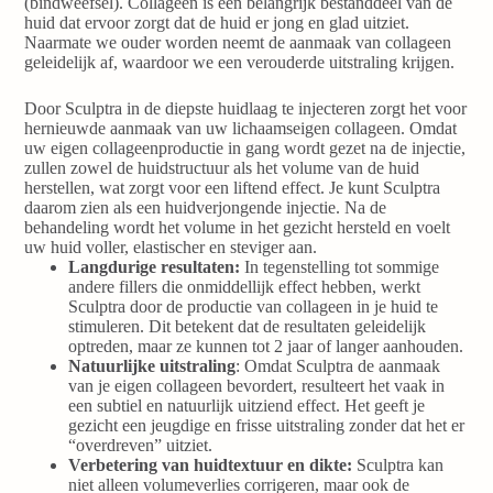
(bindweefsel). Collageen is een belangrijk bestanddeel van de
huid dat ervoor zorgt dat de huid er jong en glad uitziet.
Naarmate we ouder worden neemt de aanmaak van collageen
geleidelijk af, waardoor we een verouderde uitstraling krijgen.
Door Sculptra in de diepste huidlaag te injecteren zorgt het voor
hernieuwde aanmaak van uw lichaamseigen collageen. Omdat
uw eigen collageenproductie in gang wordt gezet na de injectie,
zullen zowel de huidstructuur als het volume van de huid
herstellen, wat zorgt voor een liftend effect. Je kunt Sculptra
daarom zien als een huidverjongende injectie. Na de
behandeling wordt het volume in het gezicht hersteld en voelt
uw huid voller, elastischer en steviger aan.
Langdurige resultaten
:
In tegenstelling tot sommige
andere fillers die onmiddellijk effect hebben, werkt
Sculptra door de productie van collageen in je huid te
stimuleren. Dit betekent dat de resultaten geleidelijk
optreden, maar ze kunnen tot 2 jaar of langer aanhouden.
Natuurlijke uitstraling
: Omdat Sculptra de aanmaak
van je eigen collageen bevordert, resulteert het vaak in
een subtiel en natuurlijk uitziend effect. Het geeft je
gezicht een jeugdige en frisse uitstraling zonder dat het er
“overdreven” uitziet.
Verbetering van huidtextuur en dikte
:
Sculptra kan
niet alleen volumeverlies corrigeren, maar ook de