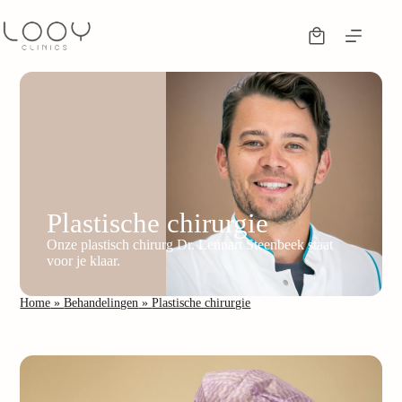
Plastische chirurgie
Onze plastisch chirurg Dr. Lennart Steenbeek staat
voor je klaar.
Home
»
Behandelingen
»
Plastische chirurgie