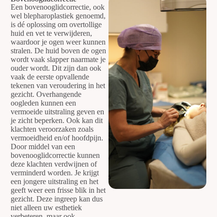
Een bovenooglidcorrectie, ook
wel blepharoplastiek genoemd,
is dé oplossing om overtollige
huid en vet te verwijderen,
waardoor je ogen weer kunnen
stralen. De huid boven de ogen
wordt vaak slapper naarmate je
ouder wordt. Dit zijn dan ook
vaak de eerste opvallende
tekenen van veroudering in het
gezicht. Overhangende
oogleden kunnen een
vermoeide uitstraling geven en
je zicht beperken. Ook kan dit
klachten veroorzaken zoals
vermoeidheid en/of hoofdpijn.
Door middel van een
bovenooglidcorrectie kunnen
deze klachten verdwijnen of
verminderd worden. Je krijgt
een jongere uitstraling en het
geeft weer een frisse blik in het
gezicht. Deze ingreep kan dus
niet alleen uw esthetiek
verbeteren, maar ook