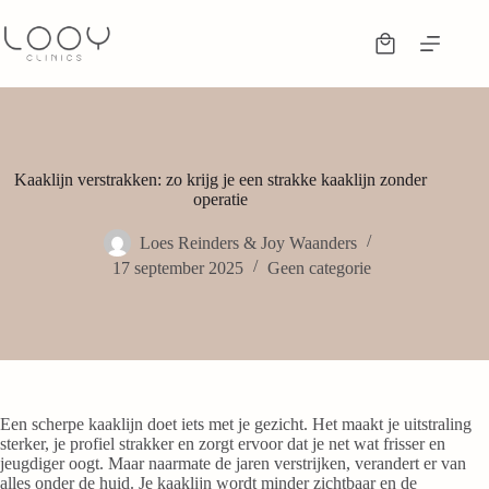
Kaaklijn verstrakken: zo krijg je een strakke kaaklijn zonder
operatie
Loes Reinders & Joy Waanders
17 september 2025
Geen categorie
Een scherpe kaaklijn doet iets met je gezicht. Het maakt je uitstraling
sterker, je profiel strakker en zorgt ervoor dat je net wat frisser en
jeugdiger oogt. Maar naarmate de jaren verstrijken, verandert er van
alles onder de huid. Je kaaklijn wordt minder zichtbaar en de