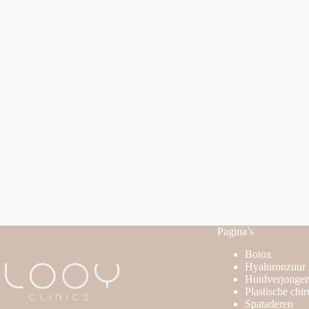
Pagina’s
Botox
Hyaluronzuur f
Huidverjongen
Plastische chir
Spataderen