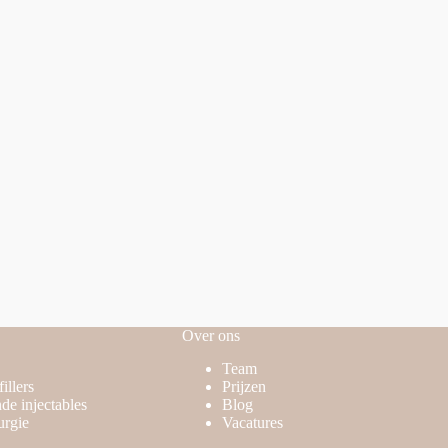
Over ons
Team
illers
Prijzen
de injectables
Blog
urgie
Vacatures