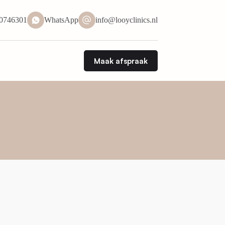
50746301
WhatsApp
info@looyclinics.nl
Maak afspraak