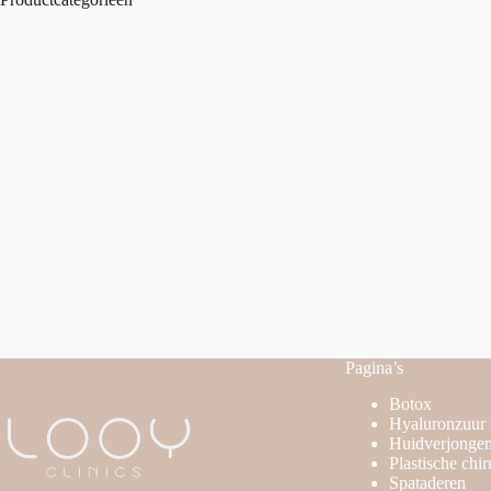
Pagina’s
Botox
Hyaluronzuur f
Huidverjongen
Plastische chir
Spataderen