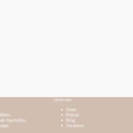
Over ons
Team
illers
Prijzen
de injectables
Blog
urgie
Vacatures