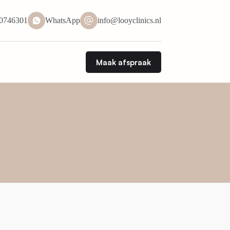
50746301
WhatsApp
info@looyclinics.nl
Maak afspraak