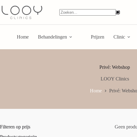
Home
Behandelingen
Prijzen
Clinic
Privé: Webshop
LOOY Clinics
Home
Privé: Websh
Filteren op prijs
Geen produc
Productcategorieën