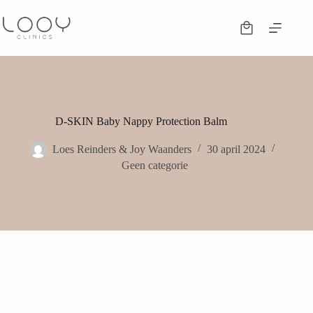
D-SKIN Baby Nappy Protection Balm
Loes Reinders & Joy Waanders
30 april 2024
Geen categorie