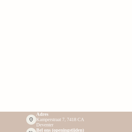
Adres
Kamperstraat 7, 7418 CA
Deventer
Bel ons (openingstijden)