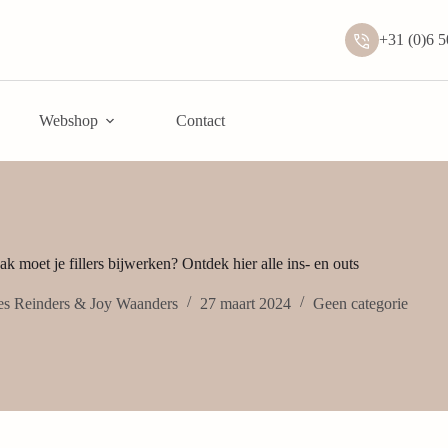
+31 (0)6 
Webshop
Contact
k moet je fillers bijwerken? Ontdek hier alle ins- en outs
es Reinders & Joy Waanders
27 maart 2024
Geen categorie