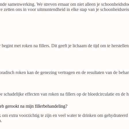
rende samenwerking. We streven ernaar om niet alleen je schoonheidsdo
we zetten ons in voor uitmuntendheid in elke stap van je schoonheidsrei
gint met roken na fillers. Dit geeft je lichaam de tijd om te herstelle
sporadisch roken kan de genezing vertragen en de resultaten van de beha
De schadelijke effecten van roken na fillers op de bloedcirculatie en de
heb gerookt na mijn fillerbehandeling?
ijk om extra voorzichtig te zijn en veel water te drinken om gehydrateer
n.