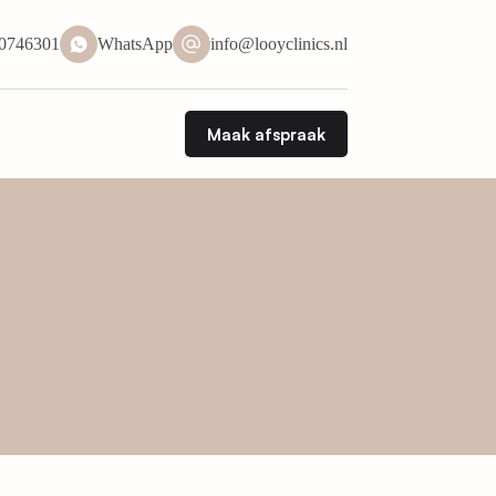
50746301
WhatsApp
info@looyclinics.nl
Maak afspraak