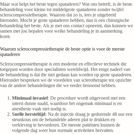
Maar wat helpt het beste tegen spataderen? Wat ons betreft, is de beste
behandeling voor kleine tot middelgrote spataderen zonder twijfel
sclerocompressietherapie. Waarom dat zo is, lees je uitgebreid
hieronder. Mocht je grote spataderen hebben, dan is een chirurgische
behandeling het beste. Als je met ons contact opneemt, dan kunnen we
samen met jou bepalen voor welke behandeling je in aanmerking
komt.
Waarom sclerocompressietherapie de beste optie is voor de meeste
spataderen
Sclerocompressietherapie is een moderne en effectieve techniek die
toegepast worden door specialisten wereldwijd. Het enige nadeel van
de behandeling is dat die niet gedaan kan worden op grote spataderen.
Hieronder bespreken we de voordelen van sclerotherapie ten opzichte
van de andere behandelingen die we eerder benoemd hebben.
Minimaal invasief
: De procedure wordt uitgevoerd met een
uiterst dunne naald, waardoor het ongemak minimaal is en
anesthesie vaak niet nodig is.
Snelle hersteltijd
: Na de injectie draag je gedurende 48 uur een
steunkous om de behandelde aderen plat te drukken en
verkleving te bevorderen. De meeste patiënten kunnen de
volgende dag weer hun normale activiteiten hervatten​​.