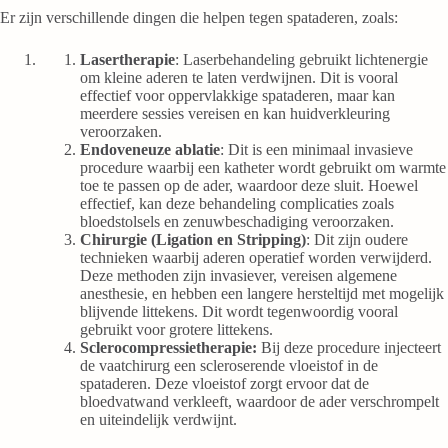
Er zijn verschillende dingen die helpen tegen spataderen, zoals:
Lasertherapie
: Laserbehandeling gebruikt lichtenergie
om kleine aderen te laten verdwijnen. Dit is vooral
effectief voor oppervlakkige spataderen, maar kan
meerdere sessies vereisen en kan huidverkleuring
veroorzaken​​​​.
Endoveneuze ablatie
: Dit is een minimaal invasieve
procedure waarbij een katheter wordt gebruikt om warmte
toe te passen op de ader, waardoor deze sluit. Hoewel
effectief, kan deze behandeling complicaties zoals
bloedstolsels en zenuwbeschadiging veroorzaken​​.
Chirurgie (Ligation en Stripping)
: Dit zijn oudere
technieken waarbij aderen operatief worden verwijderd.
Deze methoden zijn invasiever, vereisen algemene
anesthesie, en hebben een langere hersteltijd met mogelijk
blijvende littekens​​​​. Dit wordt tegenwoordig vooral
gebruikt voor grotere littekens.
Sclerocompressietherapie:
Bij deze procedure injecteert
de vaatchirurg een scleroserende vloeistof in de
spataderen. Deze vloeistof zorgt ervoor dat de
bloedvatwand verkleeft, waardoor de ader verschrompelt
en uiteindelijk verdwijnt.