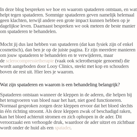
In deze blog bespreken we hoe en waarom spataderen ontstaan, en wat
helpt tegen spataderen. Sommige spataderen geven namelijk helemaal
geen klachten, terwijl andere een grote impact kunnen hebben op je
dagelijkse leven. Daarnaast bespreken we ook meteen de beste manier
om spataderen te behandelen.
Mocht jij dus last hebben van spataderen (dat kan fysiek zijn of enkel
cosmetisch), dan ben je op de juiste pagina. Er zijn meerdere manieren
om jouw spataderen te behandelen en te verwijderen, maar
de
sclerocompressietherapie
(vaak ook sclerotherapie genoemd) die
wordt aangeboden door Looy Clinics, steekt met kop en schouders
boven de rest uit. Hier lees je waarom.
Wat zijn spataderen en waarom is een behandeling belangrijk?
Spataderen ontstaan wanneer de kleppen in de aderen, die helpen bij
het terugvoeren van bloed naar het hart, niet goed functioneren.
Normaal gesproken zorgen deze kleppen ervoor dat het bloed slechts
in één richting stroomt. Als deze kleppen zwak of beschadigd raken,
kan het bloed achteruit stromen en zich ophopen in de ader. Dit
veroorzaakt een verhoogde druk, waardoor de ader uitzet en zichtbaar
wordt onder de huid als een
spatader
.