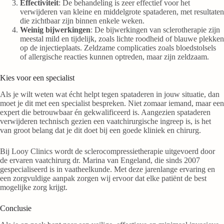
Effectiviteit
: De behandeling is zeer effectief voor het
verwijderen van kleine en middelgrote spataderen, met resultaten
die zichtbaar zijn binnen enkele weken​​.
Weinig bijwerkingen
: De bijwerkingen van sclerotherapie zijn
meestal mild en tijdelijk, zoals lichte roodheid of blauwe plekken
op de injectieplaats. Zeldzame complicaties zoals bloedstolsels
of allergische reacties kunnen optreden, maar zijn zeldzaam​​​​.
Kies voor een specialist
Als je wilt weten wat écht helpt tegen spataderen in jouw situatie, dan
moet je dit met een specialist bespreken. Niet zomaar iemand, maar een
expert die betrouwbaar én gekwalificeerd is. Aangezien spataderen
verwijderen technisch gezien een vaatchirurgische ingreep is, is het
van groot belang dat je dit doet bij een goede kliniek en chirurg.
Bij Looy Clinics wordt de sclerocompressietherapie uitgevoerd door
de ervaren vaatchirurg dr. Marina van Engeland, die sinds 2007
gespecialiseerd is in vaatheelkunde. Met deze jarenlange ervaring en
een zorgvuldige aanpak zorgen wij ervoor dat elke patiënt de best
mogelijke zorg krijgt.
Conclusie